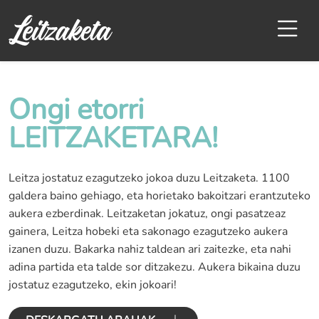
Ongi etorri
LEITZAKETARA!
Leitza jostatuz ezagutzeko jokoa duzu Leitzaketa. 1100
galdera baino gehiago, eta horietako bakoitzari erantzuteko
aukera ezberdinak. Leitzaketan jokatuz, ongi pasatzeaz
gainera, Leitza hobeki eta sakonago ezagutzeko aukera
izanen duzu. Bakarka nahiz taldean ari zaitezke, eta nahi
adina partida eta talde sor ditzakezu. Aukera bikaina duzu
jostatuz ezagutzeko, ekin jokoari!