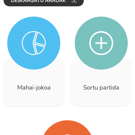
DESKARGATU ARAUAK
Mahai-jokoa
Sortu partida